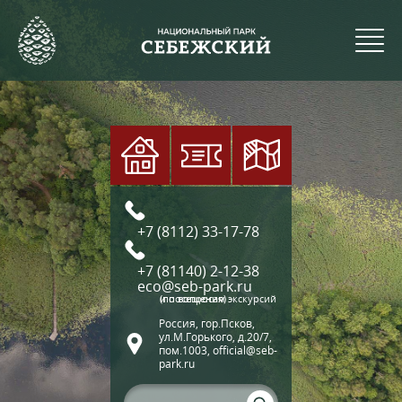
+7 (8112) 33-17-78
+7 (81140) 2-12-38
eco@seb-park.ru
(по вопросам экскурсий и посещения)
Россия, гор.Псков,
ул.М.Горького, д.20/7,
пом.1003, official@seb-
park.ru