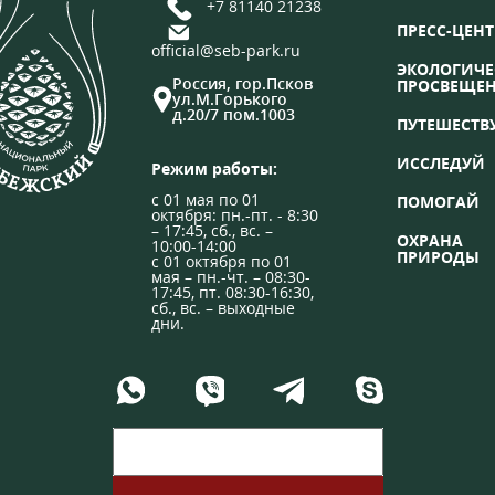
+7 81140 21238
ПРЕСС-ЦЕНТ
official@seb-park.ru
ЭКОЛОГИЧЕ
Россия, гор.Псков
ПРОСВЕЩЕ
ул.М.Горького
д.20/7 пом.1003
ПУТЕШЕСТВ
ИССЛЕДУЙ
Режим работы:
с 01 мая по 01
ПОМОГАЙ
октября: пн.-пт. - 8:30
– 17:45, сб., вс. –
ОХРАНА
10:00-14:00
ПРИРОДЫ
с 01 октября по 01
мая – пн.-чт. – 08:30-
17:45, пт. 08:30-16:30,
сб., вс. – выходные
дни.