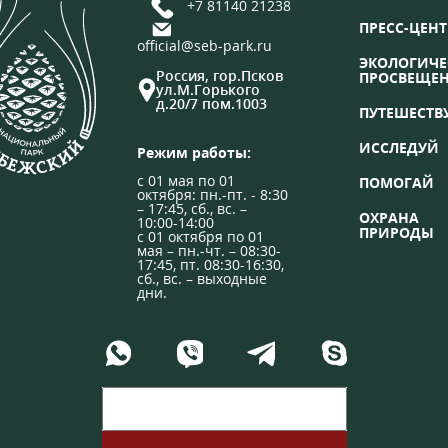
+7 81140 21238
ПРЕСС-ЦЕНТ
official@seb-park.ru
ЭКОЛОГИЧЕ
Россия, гор.Псков
ПРОСВЕЩЕ
ул.М.Горького
д.20/7 пом.1003
ПУТЕШЕСТВ
ИССЛЕДУЙ
Режим работы:
с 01 мая по 01
ПОМОГАЙ
октября: пн.-пт. - 8:30
– 17:45, сб., вс. –
ОХРАНА
10:00-14:00
ПРИРОДЫ
с 01 октября по 01
мая – пн.-чт. – 08:30-
17:45, пт. 08:30-16:30,
сб., вс. – выходные
дни.