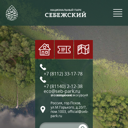
+7 (8112) 33-17-78
+7 (81140) 2-12-38
eco@seb-park.ru
(по вопросам экскурсий и посещения)
Россия, гор.Псков,
ул.М.Горького, д.20/7,
пом.1003, official@seb-
park.ru