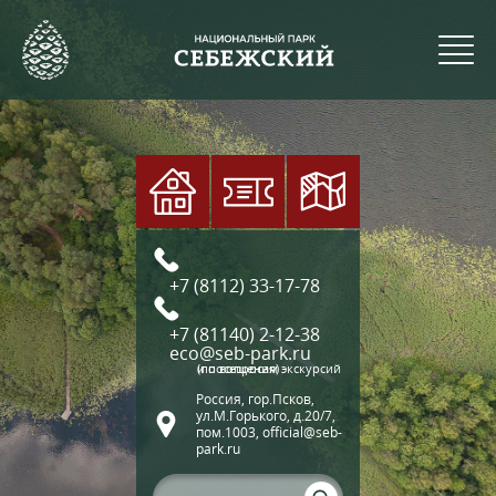
+7 (8112) 33-17-78
+7 (81140) 2-12-38
eco@seb-park.ru
(по вопросам экскурсий и посещения)
Россия, гор.Псков,
ул.М.Горького, д.20/7,
пом.1003, official@seb-
park.ru