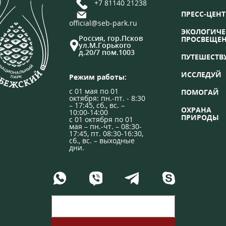
+7 81140 21238
ПРЕСС-ЦЕНТ
official@seb-park.ru
ЭКОЛОГИЧЕ
Россия, гор.Псков
ПРОСВЕЩЕ
ул.М.Горького
д.20/7 пом.1003
ПУТЕШЕСТВ
ИССЛЕДУЙ
Режим работы:
с 01 мая по 01
ПОМОГАЙ
октября: пн.-пт. - 8:30
– 17:45, сб., вс. –
ОХРАНА
10:00-14:00
ПРИРОДЫ
с 01 октября по 01
мая – пн.-чт. – 08:30-
17:45, пт. 08:30-16:30,
сб., вс. – выходные
дни.