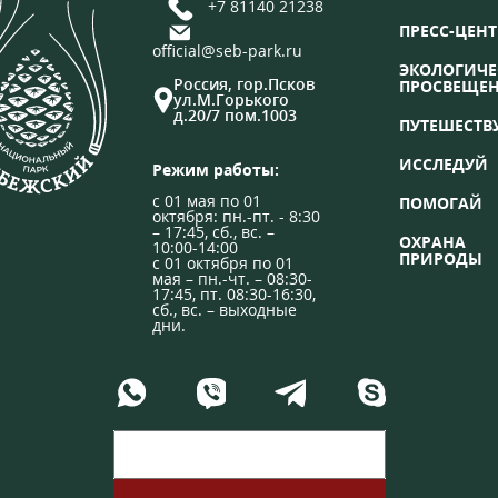
+7 81140 21238
ПРЕСС-ЦЕНТ
official@seb-park.ru
ЭКОЛОГИЧЕ
Россия, гор.Псков
ПРОСВЕЩЕ
ул.М.Горького
д.20/7 пом.1003
ПУТЕШЕСТВ
ИССЛЕДУЙ
Режим работы:
с 01 мая по 01
ПОМОГАЙ
октября: пн.-пт. - 8:30
– 17:45, сб., вс. –
ОХРАНА
10:00-14:00
ПРИРОДЫ
с 01 октября по 01
мая – пн.-чт. – 08:30-
17:45, пт. 08:30-16:30,
сб., вс. – выходные
дни.