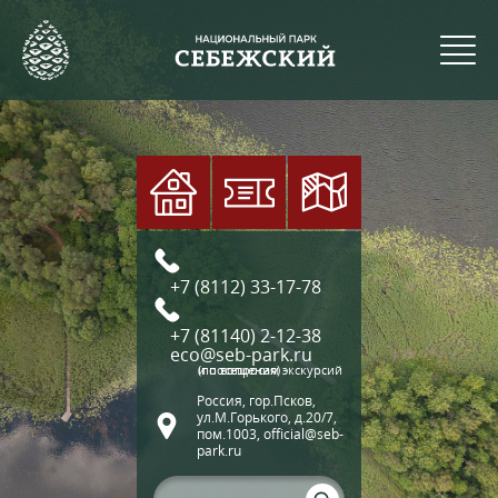
+7 (8112) 33-17-78
+7 (81140) 2-12-38
eco@seb-park.ru
(по вопросам экскурсий и посещения)
Россия, гор.Псков,
ул.М.Горького, д.20/7,
пом.1003, official@seb-
park.ru