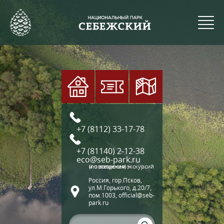
+7 (8112) 33-17-78
+7 (81140) 2-12-38
eco@seb-park.ru
(по вопросам экскурсий и посещения)
Россия, гор.Псков,
ул.М.Горького, д.20/7,
пом.1003, official@seb-
park.ru