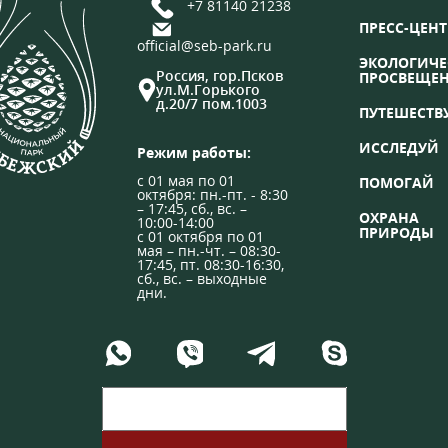
+7 81140 21238
ПРЕСС-ЦЕНТ
official@seb-park.ru
ЭКОЛОГИЧЕ
Россия, гор.Псков
ПРОСВЕЩЕ
ул.М.Горького
д.20/7 пом.1003
ПУТЕШЕСТВ
ИССЛЕДУЙ
Режим работы:
с 01 мая по 01
ПОМОГАЙ
октября: пн.-пт. - 8:30
– 17:45, сб., вс. –
ОХРАНА
10:00-14:00
ПРИРОДЫ
с 01 октября по 01
мая – пн.-чт. – 08:30-
17:45, пт. 08:30-16:30,
сб., вс. – выходные
дни.