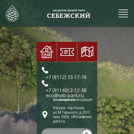
+7 (8112) 33-17-78
+7 (81140) 2-12-38
eco@seb-park.ru
(по вопросам экскурсий и посещения)
Россия, гор.Псков,
ул.М.Горького, д.20/7,
пом.1003, official@seb-
park.ru