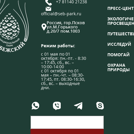
+7 81140 21238
ПРЕСС-ЦЕНТ
official@seb-park.ru
ЭКОЛОГИЧЕ
Россия, гор.Псков
ПРОСВЕЩЕ
ул.М.Горького
д.20/7 пом.1003
ПУТЕШЕСТВ
ИССЛЕДУЙ
Режим работы:
с 01 мая по 01
ПОМОГАЙ
октября: пн.-пт. - 8:30
– 17:45, сб., вс. –
ОХРАНА
10:00-14:00
ПРИРОДЫ
с 01 октября по 01
мая – пн.-чт. – 08:30-
17:45, пт. 08:30-16:30,
сб., вс. – выходные
дни.