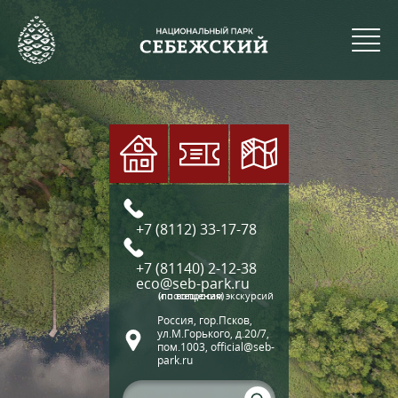
+7 (8112) 33-17-78
+7 (81140) 2-12-38
eco@seb-park.ru
(по вопросам экскурсий и посещения)
Россия, гор.Псков,
ул.М.Горького, д.20/7,
пом.1003, official@seb-
park.ru