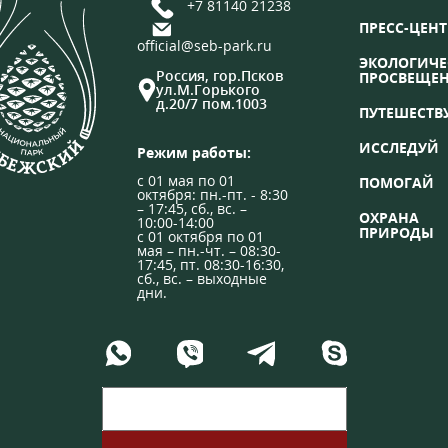
+7 81140 21238
ПРЕСС-ЦЕНТ
official@seb-park.ru
ЭКОЛОГИЧЕ
Россия, гор.Псков
ПРОСВЕЩЕ
ул.М.Горького
д.20/7 пом.1003
ПУТЕШЕСТВ
ИССЛЕДУЙ
Режим работы:
с 01 мая по 01
ПОМОГАЙ
октября: пн.-пт. - 8:30
– 17:45, сб., вс. –
ОХРАНА
10:00-14:00
ПРИРОДЫ
с 01 октября по 01
мая – пн.-чт. – 08:30-
17:45, пт. 08:30-16:30,
сб., вс. – выходные
дни.