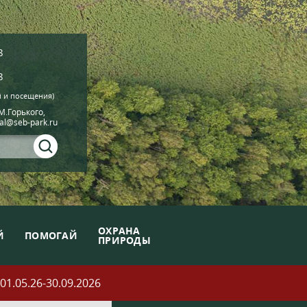
8
8
й и посещения)
.М.Горького,
ial@seb-park.ru
ОХРАНА
Й
ПОМОГАЙ
ПРИРОДЫ
05.26-30.09.2026