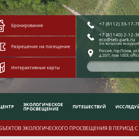
+7 (8112) 33-17-7
Бронирование
+7 (81140) 2-12-3
eco@seb-park.ru
(по вопросам экскурси
Разрешение на посещение
Россия, гор.Псков, ул
д.20/7, пом.1003, offic
Интерактивные карты
ЭКОЛОГИЧЕСКОЕ
ЦЕНТР
ПУТЕШЕСТВУЙ
ИССЛЕДУ
ПРОСВЕЩЕНИЕ
ЪЕКТОВ ЭКОЛОГИЧЕСКОГО ПРОСВЕЩЕНИЯ В ПЕРИОД С 01.