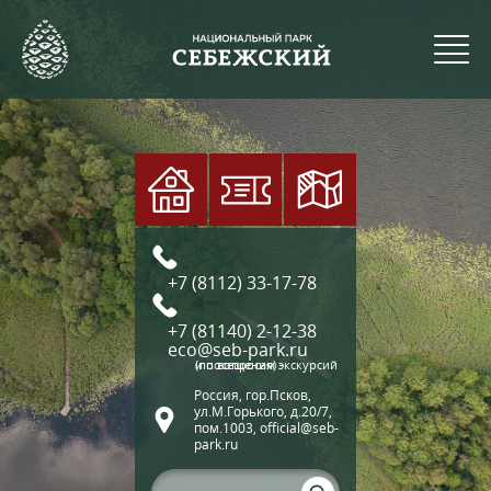
+7 (8112) 33-17-78
+7 (81140) 2-12-38
eco@seb-park.ru
(по вопросам экскурсий и посещения)
Россия, гор.Псков,
ул.М.Горького, д.20/7,
пом.1003, official@seb-
park.ru