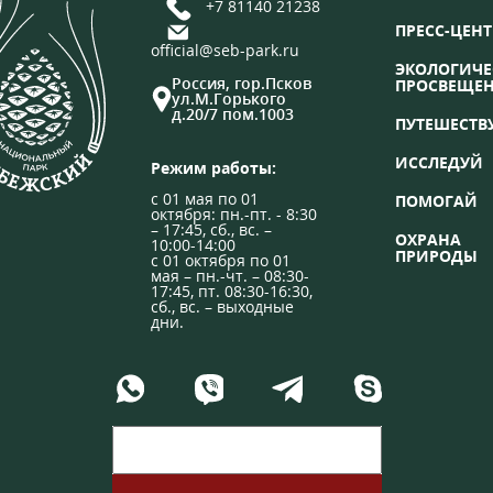
+7 81140 21238
ПРЕСС-ЦЕНТ
official@seb-park.ru
ЭКОЛОГИЧЕ
Россия, гор.Псков
ПРОСВЕЩЕ
ул.М.Горького
д.20/7 пом.1003
ПУТЕШЕСТВ
ИССЛЕДУЙ
Режим работы:
с 01 мая по 01
ПОМОГАЙ
октября: пн.-пт. - 8:30
– 17:45, сб., вс. –
ОХРАНА
10:00-14:00
ПРИРОДЫ
с 01 октября по 01
мая – пн.-чт. – 08:30-
17:45, пт. 08:30-16:30,
сб., вс. – выходные
дни.