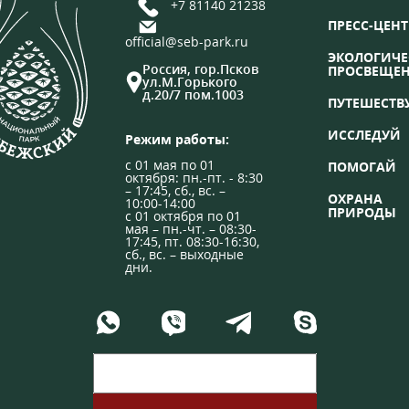
+7 81140 21238
ПРЕСС-ЦЕНТ
official@seb-park.ru
ЭКОЛОГИЧЕ
Россия, гор.Псков
ПРОСВЕЩЕ
ул.М.Горького
д.20/7 пом.1003
ПУТЕШЕСТВ
ИССЛЕДУЙ
Режим работы:
с 01 мая по 01
ПОМОГАЙ
октября: пн.-пт. - 8:30
– 17:45, сб., вс. –
ОХРАНА
10:00-14:00
ПРИРОДЫ
с 01 октября по 01
мая – пн.-чт. – 08:30-
17:45, пт. 08:30-16:30,
сб., вс. – выходные
дни.