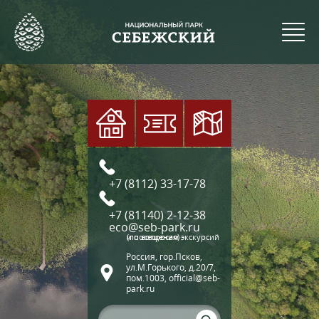
+7 (8112) 33-17-78
+7 (81140) 2-12-38
eco@seb-park.ru
(по вопросам экскурсий и посещения)
Россия, гор.Псков,
ул.М.Горького, д.20/7,
пом.1003, official@seb-
park.ru