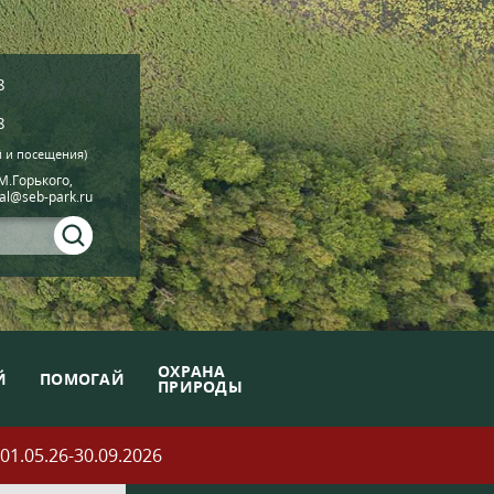
8
8
й и посещения)
.М.Горького,
ial@seb-park.ru
ОХРАНА
Й
ПОМОГАЙ
ПРИРОДЫ
05.26-30.09.2026