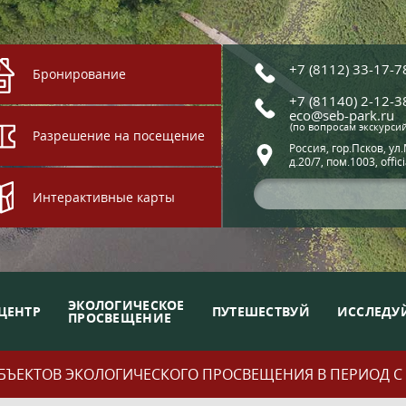
+7 (8112) 33-17-7
Бронирование
+7 (81140) 2-12-3
eco@seb-park.ru
(по вопросам экскурси
Разрешение на посещение
Россия, гор.Псков, ул
д.20/7, пом.1003, offic
Интерактивные карты
ЭКОЛОГИЧЕСКОЕ
ЦЕНТР
ПУТЕШЕСТВУЙ
ИССЛЕДУ
ПРОСВЕЩЕНИЕ
ЪЕКТОВ ЭКОЛОГИЧЕСКОГО ПРОСВЕЩЕНИЯ В ПЕРИОД С 01.