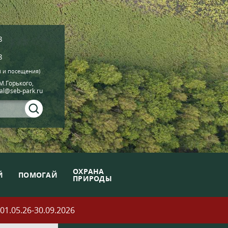
8
8
й и посещения)
.М.Горького,
ial@seb-park.ru
ОХРАНА
Й
ПОМОГАЙ
ПРИРОДЫ
05.26-30.09.2026