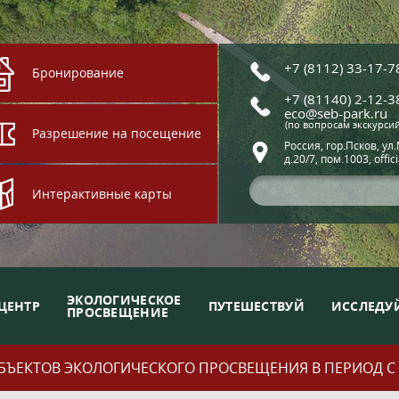
+7 (8112) 33-17-7
Бронирование
+7 (81140) 2-12-3
eco@seb-park.ru
(по вопросам экскурси
Разрешение на посещение
Россия, гор.Псков, ул
д.20/7, пом.1003, offic
Интерактивные карты
ЭКОЛОГИЧЕСКОЕ
ЦЕНТР
ПУТЕШЕСТВУЙ
ИССЛЕДУ
ПРОСВЕЩЕНИЕ
ЪЕКТОВ ЭКОЛОГИЧЕСКОГО ПРОСВЕЩЕНИЯ В ПЕРИОД С 01.