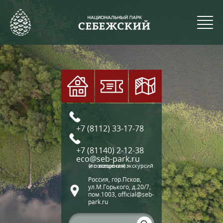
+7 (8112) 33-17-78
+7 (81140) 2-12-38
eco@seb-park.ru
(по вопросам экскурсий и посещения)
Россия, гор.Псков,
ул.М.Горького, д.20/7,
пом.1003, official@seb-
park.ru