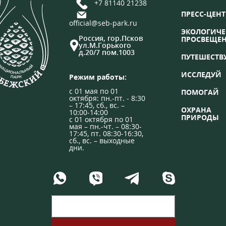
+7 81140 21238
ПРЕСС-ЦЕНТ
official@seb-park.ru
ЭКОЛОГИЧЕ
Россия, гор.Псков
ПРОСВЕЩЕ
ул.М.Горького
д.20/7 пом.1003
ПУТЕШЕСТВ
ИССЛЕДУЙ
Режим работы:
с 01 мая по 01
ПОМОГАЙ
октября: пн.-пт. - 8:30
– 17:45, сб., вс. –
ОХРАНА
10:00-14:00
ПРИРОДЫ
с 01 октября по 01
мая – пн.-чт. – 08:30-
17:45, пт. 08:30-16:30,
сб., вс. – выходные
дни.