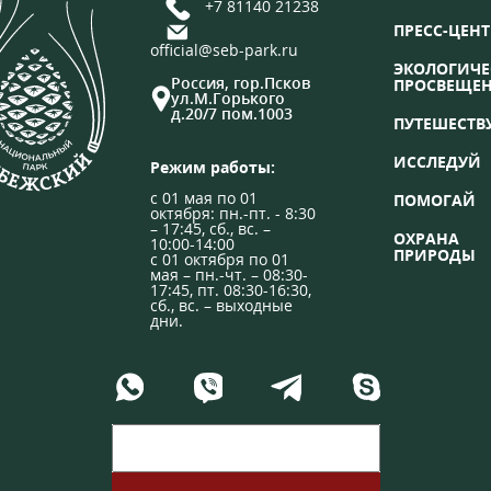
+7 81140 21238
ПРЕСС-ЦЕНТ
official@seb-park.ru
ЭКОЛОГИЧЕ
Россия, гор.Псков
ПРОСВЕЩЕ
ул.М.Горького
д.20/7 пом.1003
ПУТЕШЕСТВ
ИССЛЕДУЙ
Режим работы:
с 01 мая по 01
ПОМОГАЙ
октября: пн.-пт. - 8:30
– 17:45, сб., вс. –
ОХРАНА
10:00-14:00
ПРИРОДЫ
с 01 октября по 01
мая – пн.-чт. – 08:30-
17:45, пт. 08:30-16:30,
сб., вс. – выходные
дни.