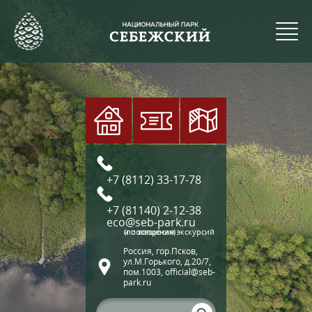
+7 (8112) 33-17-78
+7 (81140) 2-12-38
eco@seb-park.ru
(по вопросам экскурсий и посещения)
Россия, гор.Псков,
ул.М.Горького, д.20/7,
пом.1003, official@seb-
park.ru