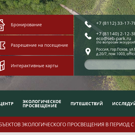
+7 (8112) 33-17-7
Бронирование
+7 (81140) 2-12-3
eco@seb-park.ru
(по вопросам экскурси
Разрешение на посещение
Россия, гор.Псков, ул
д.20/7, пом.1003, offic
Интерактивные карты
ЭКОЛОГИЧЕСКОЕ
ЦЕНТР
ПУТЕШЕСТВУЙ
ИССЛЕДУ
ПРОСВЕЩЕНИЕ
ЪЕКТОВ ЭКОЛОГИЧЕСКОГО ПРОСВЕЩЕНИЯ В ПЕРИОД С 01.