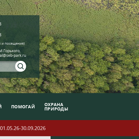
8
8
й и посещения)
.М.Горького,
ial@seb-park.ru
ОХРАНА
Й
ПОМОГАЙ
ПРИРОДЫ
05.26-30.09.2026