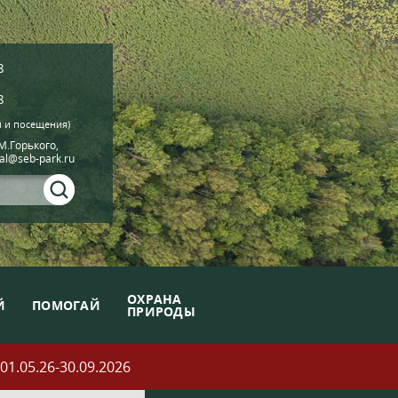
8
8
й и посещения)
.М.Горького,
ial@seb-park.ru
ОХРАНА
Й
ПОМОГАЙ
ПРИРОДЫ
05.26-30.09.2026