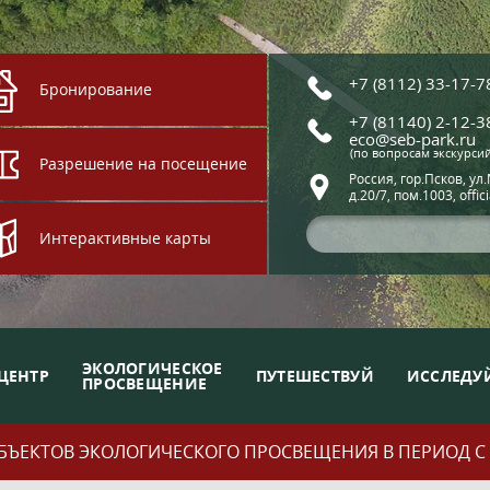
+7 (8112) 33-17-7
Бронирование
+7 (81140) 2-12-3
eco@seb-park.ru
(по вопросам экскурси
Разрешение на посещение
Россия, гор.Псков, ул
д.20/7, пом.1003, offic
Интерактивные карты
ЭКОЛОГИЧЕСКОЕ
ЦЕНТР
ПУТЕШЕСТВУЙ
ИССЛЕДУ
ПРОСВЕЩЕНИЕ
ЪЕКТОВ ЭКОЛОГИЧЕСКОГО ПРОСВЕЩЕНИЯ В ПЕРИОД С 01.