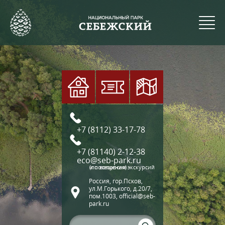
+7 (8112) 33-17-78
+7 (81140) 2-12-38
eco@seb-park.ru
(по вопросам экскурсий и посещения)
Россия, гор.Псков,
ул.М.Горького, д.20/7,
пом.1003, official@seb-
park.ru