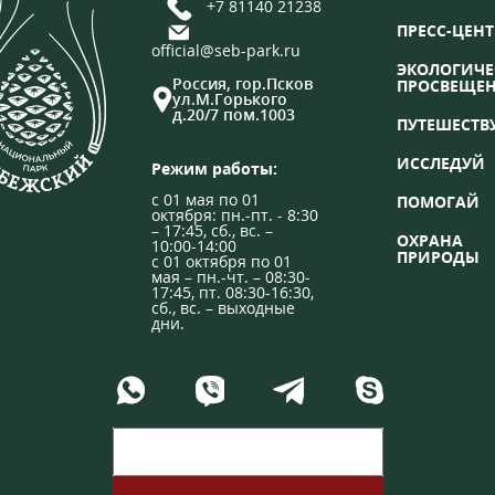
+7 81140 21238
ПРЕСС-ЦЕНТ
official@seb-park.ru
ЭКОЛОГИЧЕ
Россия, гор.Псков
ПРОСВЕЩЕ
ул.М.Горького
д.20/7 пом.1003
ПУТЕШЕСТВ
ИССЛЕДУЙ
Режим работы:
с 01 мая по 01
ПОМОГАЙ
октября: пн.-пт. - 8:30
– 17:45, сб., вс. –
ОХРАНА
10:00-14:00
ПРИРОДЫ
с 01 октября по 01
мая – пн.-чт. – 08:30-
17:45, пт. 08:30-16:30,
сб., вс. – выходные
дни.