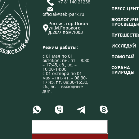
+7 81140 21238
ПРЕСС-ЦЕНТ
official@seb-park.ru
ЭКОЛОГИЧЕ
Россия, гор.Псков
ПРОСВЕЩЕ
ул.М.Горького
д.20/7 пом.1003
ПУТЕШЕСТВ
ИССЛЕДУЙ
Режим работы:
с 01 мая по 01
ПОМОГАЙ
октября: пн.-пт. - 8:30
– 17:45, сб., вс. –
ОХРАНА
10:00-14:00
ПРИРОДЫ
с 01 октября по 01
мая – пн.-чт. – 08:30-
17:45, пт. 08:30-16:30,
сб., вс. – выходные
дни.