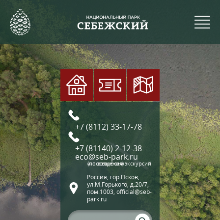
+7 (8112) 33-17-78
+7 (81140) 2-12-38
eco@seb-park.ru
(по вопросам экскурсий и посещения)
Россия, гор.Псков,
ул.М.Горького, д.20/7,
пом.1003, official@seb-
park.ru