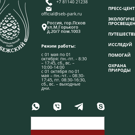
+7 81140 21238
ПРЕСС-ЦЕНТ
official@seb-park.ru
ЭКОЛОГИЧЕ
Россия, гор.Псков
ПРОСВЕЩЕ
ул.М.Горького
д.20/7 пом.1003
ПУТЕШЕСТВ
ИССЛЕДУЙ
Режим работы:
с 01 мая по 01
ПОМОГАЙ
октября: пн.-пт. - 8:30
– 17:45, сб., вс. –
ОХРАНА
10:00-14:00
ПРИРОДЫ
с 01 октября по 01
мая – пн.-чт. – 08:30-
17:45, пт. 08:30-16:30,
сб., вс. – выходные
дни.