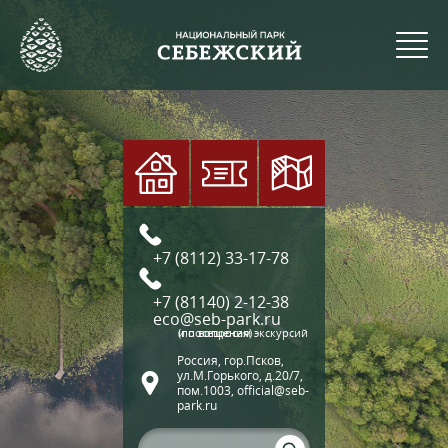
+7 (8112) 33-17-78
+7 (81140) 2-12-38
eco@seb-park.ru
(по вопросам экскурсий и посещения)
Россия, гор.Псков,
ул.М.Горького, д.20/7,
пом.1003, official@seb-
park.ru