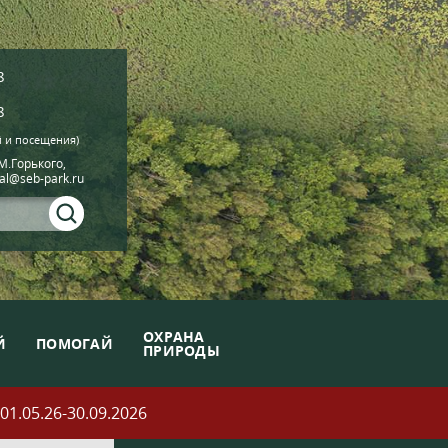
8
8
й и посещения)
.М.Горького,
ial@seb-park.ru
ОХРАНА
Й
ПОМОГАЙ
ПРИРОДЫ
05.26-30.09.2026