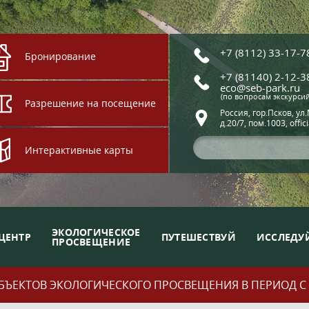
+7 (8112) 33-17-7
Бронирование
+7 (81140) 2-12-3
eco@seb-park.ru
(по вопросам экскурси
Разрешение на посещение
Россия, гор.Псков, ул
д.20/7, пом.1003, offic
Интерактивные карты
ЭКОЛОГИЧЕСКОЕ
ЦЕНТР
ПУТЕШЕСТВУЙ
ИССЛЕДУ
ПРОСВЕЩЕНИЕ
ЪЕКТОВ ЭКОЛОГИЧЕСКОГО ПРОСВЕЩЕНИЯ В ПЕРИОД С 01.