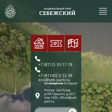
+7 (8112) 33-17-78
+7 (81140) 2-12-38
eco@seb-park.ru
(по вопросам экскурсий и посещения)
Россия, гор.Псков,
ул.М.Горького, д.20/7,
пом.1003, official@seb-
park.ru