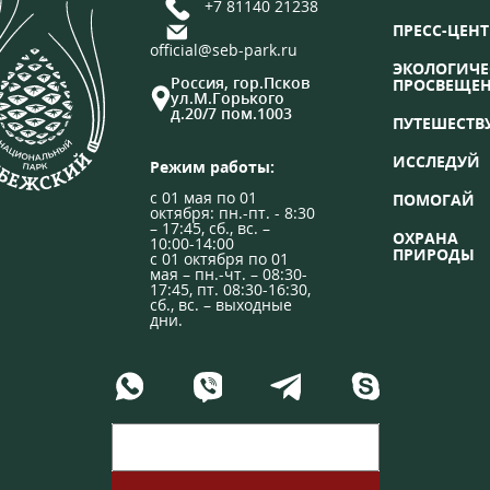
+7 81140 21238
ПРЕСС-ЦЕНТ
official@seb-park.ru
ЭКОЛОГИЧЕ
Россия, гор.Псков
ПРОСВЕЩЕ
ул.М.Горького
д.20/7 пом.1003
ПУТЕШЕСТВ
ИССЛЕДУЙ
Режим работы:
с 01 мая по 01
ПОМОГАЙ
октября: пн.-пт. - 8:30
– 17:45, сб., вс. –
ОХРАНА
10:00-14:00
ПРИРОДЫ
с 01 октября по 01
мая – пн.-чт. – 08:30-
17:45, пт. 08:30-16:30,
сб., вс. – выходные
дни.