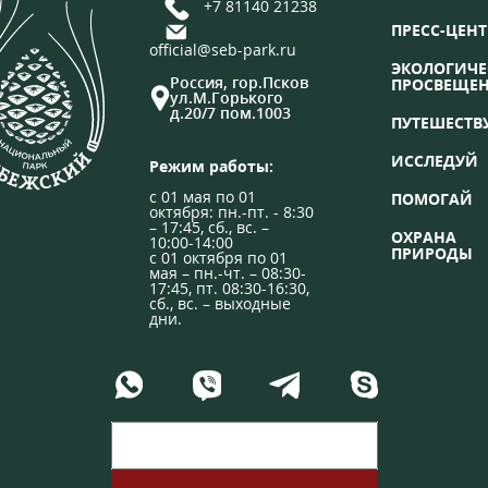
+7 81140 21238
ПРЕСС-ЦЕНТ
official@seb-park.ru
ЭКОЛОГИЧЕ
Россия, гор.Псков
ПРОСВЕЩЕ
ул.М.Горького
д.20/7 пом.1003
ПУТЕШЕСТВ
ИССЛЕДУЙ
Режим работы:
с 01 мая по 01
ПОМОГАЙ
октября: пн.-пт. - 8:30
– 17:45, сб., вс. –
ОХРАНА
10:00-14:00
ПРИРОДЫ
с 01 октября по 01
мая – пн.-чт. – 08:30-
17:45, пт. 08:30-16:30,
сб., вс. – выходные
дни.