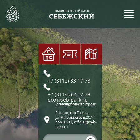
+7 (8112) 33-17-78
+7 (81140) 2-12-38
eco@seb-park.ru
(по вопросам экскурсий и посещения)
Россия, гор.Псков,
ул.М.Горького, д.20/7,
пом.1003, official@seb-
park.ru