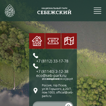
+7 (8112) 33-17-78
+7 (81140) 2-12-38
eco@seb-park.ru
(по вопросам экскурсий и посещения)
Россия, гор.Псков,
ул.М.Горького, д.20/7,
пом.1003, official@seb-
park.ru