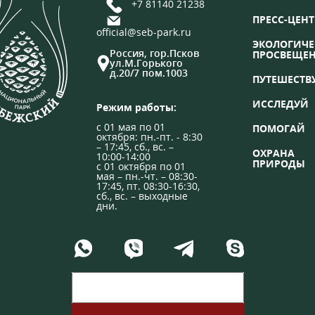
+7 81140 21238
ПРЕСС-ЦЕНТ
official@seb-park.ru
ЭКОЛОГИЧЕ
Россия, гор.Псков
ПРОСВЕЩЕ
ул.М.Горького
д.20/7 пом.1003
ПУТЕШЕСТВ
ИССЛЕДУЙ
Режим работы:
с 01 мая по 01
ПОМОГАЙ
октября: пн.-пт. - 8:30
– 17:45, сб., вс. –
ОХРАНА
10:00-14:00
ПРИРОДЫ
с 01 октября по 01
мая – пн.-чт. – 08:30-
17:45, пт. 08:30-16:30,
сб., вс. – выходные
дни.