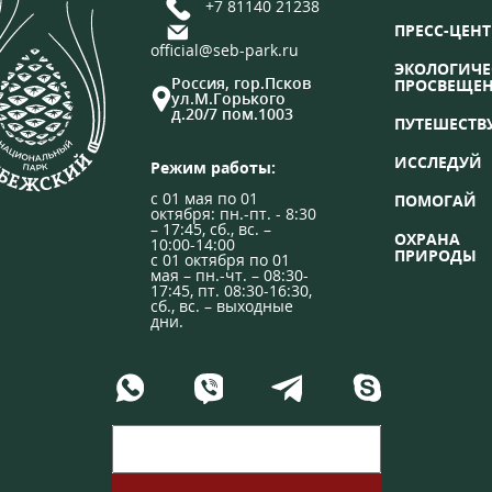
+7 81140 21238
ПРЕСС-ЦЕНТ
official@seb-park.ru
ЭКОЛОГИЧЕ
Россия, гор.Псков
ПРОСВЕЩЕ
ул.М.Горького
д.20/7 пом.1003
ПУТЕШЕСТВ
ИССЛЕДУЙ
Режим работы:
с 01 мая по 01
ПОМОГАЙ
октября: пн.-пт. - 8:30
– 17:45, сб., вс. –
ОХРАНА
10:00-14:00
ПРИРОДЫ
с 01 октября по 01
мая – пн.-чт. – 08:30-
17:45, пт. 08:30-16:30,
сб., вс. – выходные
дни.