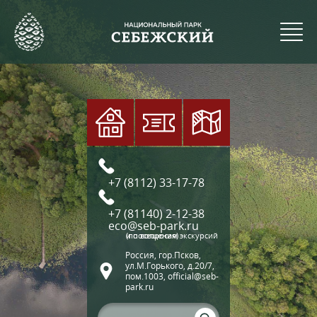
+7 (8112) 33-17-78
+7 (81140) 2-12-38
eco@seb-park.ru
(по вопросам экскурсий и посещения)
Россия, гор.Псков,
ул.М.Горького, д.20/7,
пом.1003, official@seb-
park.ru