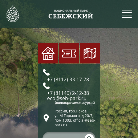
+7 (8112) 33-17-78
+7 (81140) 2-12-38
eco@seb-park.ru
(по вопросам экскурсий и посещения)
Россия, гор.Псков,
ул.М.Горького, д.20/7,
пом.1003, official@seb-
park.ru