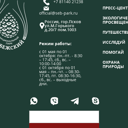
+7 81140 21238
ПРЕСС-ЦЕНТ
official@seb-park.ru
ЭКОЛОГИЧЕ
Россия, гор.Псков
ПРОСВЕЩЕ
ул.М.Горького
д.20/7 пом.1003
ПУТЕШЕСТВ
ИССЛЕДУЙ
Режим работы:
с 01 мая по 01
ПОМОГАЙ
октября: пн.-пт. - 8:30
– 17:45, сб., вс. –
ОХРАНА
10:00-14:00
ПРИРОДЫ
с 01 октября по 01
мая – пн.-чт. – 08:30-
17:45, пт. 08:30-16:30,
сб., вс. – выходные
дни.