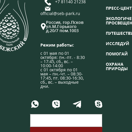
+7 81140 21238
ПРЕСС-ЦЕНТ
official@seb-park.ru
ЭКОЛОГИЧЕ
Россия, гор.Псков
ПРОСВЕЩЕ
ул.М.Горького
д.20/7 пом.1003
ПУТЕШЕСТВ
ИССЛЕДУЙ
Режим работы:
с 01 мая по 01
ПОМОГАЙ
октября: пн.-пт. - 8:30
– 17:45, сб., вс. –
ОХРАНА
10:00-14:00
ПРИРОДЫ
с 01 октября по 01
мая – пн.-чт. – 08:30-
17:45, пт. 08:30-16:30,
сб., вс. – выходные
дни.