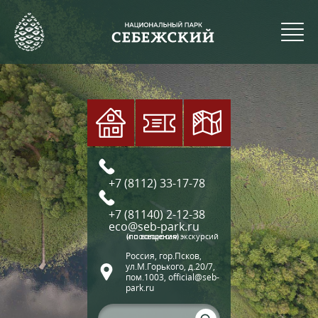
+7 (8112) 33-17-78
+7 (81140) 2-12-38
eco@seb-park.ru
(по вопросам экскурсий и посещения)
Россия, гор.Псков,
ул.М.Горького, д.20/7,
пом.1003, official@seb-
park.ru