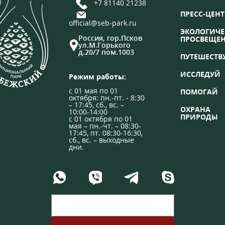
+7 81140 21238
ПРЕСС-ЦЕНТ
official@seb-park.ru
ЭКОЛОГИЧЕ
Россия, гор.Псков
ПРОСВЕЩЕ
ул.М.Горького
д.20/7 пом.1003
ПУТЕШЕСТВ
ИССЛЕДУЙ
Режим работы:
с 01 мая по 01
ПОМОГАЙ
октября: пн.-пт. - 8:30
– 17:45, сб., вс. –
ОХРАНА
10:00-14:00
ПРИРОДЫ
с 01 октября по 01
мая – пн.-чт. – 08:30-
17:45, пт. 08:30-16:30,
сб., вс. – выходные
дни.