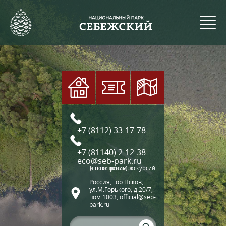
+7 (8112) 33-17-78
+7 (81140) 2-12-38
eco@seb-park.ru
(по вопросам экскурсий и посещения)
Россия, гор.Псков,
ул.М.Горького, д.20/7,
пом.1003, official@seb-
park.ru