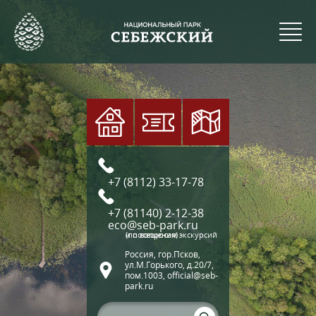
+7 (8112) 33-17-78
+7 (81140) 2-12-38
eco@seb-park.ru
(по вопросам экскурсий и посещения)
Россия, гор.Псков,
ул.М.Горького, д.20/7,
пом.1003, official@seb-
park.ru