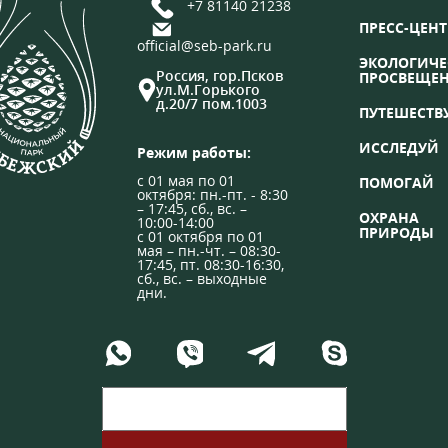
+7 81140 21238
ПРЕСС-ЦЕНТ
official@seb-park.ru
ЭКОЛОГИЧЕ
Россия, гор.Псков
ПРОСВЕЩЕ
ул.М.Горького
д.20/7 пом.1003
ПУТЕШЕСТВ
ИССЛЕДУЙ
Режим работы:
с 01 мая по 01
ПОМОГАЙ
октября: пн.-пт. - 8:30
– 17:45, сб., вс. –
ОХРАНА
10:00-14:00
ПРИРОДЫ
с 01 октября по 01
мая – пн.-чт. – 08:30-
17:45, пт. 08:30-16:30,
сб., вс. – выходные
дни.