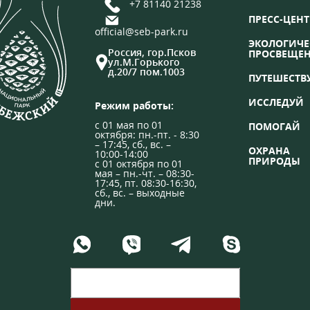
+7 81140 21238
ПРЕСС-ЦЕНТ
official@seb-park.ru
ЭКОЛОГИЧЕ
Россия, гор.Псков
ПРОСВЕЩЕ
ул.М.Горького
д.20/7 пом.1003
ПУТЕШЕСТВ
ИССЛЕДУЙ
Режим работы:
с 01 мая по 01
ПОМОГАЙ
октября: пн.-пт. - 8:30
– 17:45, сб., вс. –
ОХРАНА
10:00-14:00
ПРИРОДЫ
с 01 октября по 01
мая – пн.-чт. – 08:30-
17:45, пт. 08:30-16:30,
сб., вс. – выходные
дни.