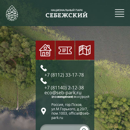
+7 (8112) 33-17-78
+7 (81140) 2-12-38
eco@seb-park.ru
(по вопросам экскурсий и посещения)
Россия, гор.Псков,
ул.М.Горького, д.20/7,
пом.1003, official@seb-
park.ru