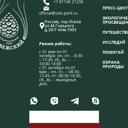
+7 81140 21238
ПРЕСС-ЦЕНТ
official@seb-park.ru
ЭКОЛОГИЧЕ
Россия, гор.Псков
ПРОСВЕЩЕ
ул.М.Горького
д.20/7 пом.1003
ПУТЕШЕСТВ
ИССЛЕДУЙ
Режим работы:
с 01 мая по 01
ПОМОГАЙ
октября: пн.-пт. - 8:30
– 17:45, сб., вс. –
ОХРАНА
10:00-14:00
ПРИРОДЫ
с 01 октября по 01
мая – пн.-чт. – 08:30-
17:45, пт. 08:30-16:30,
сб., вс. – выходные
дни.