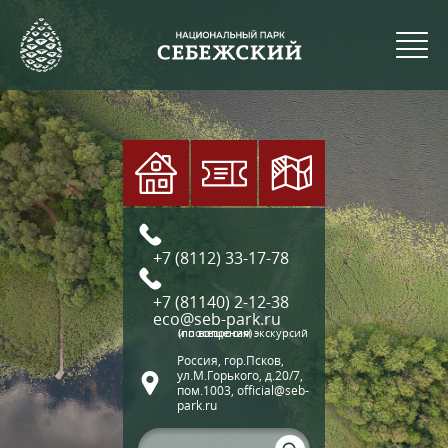
+7 (8112) 33-17-78
+7 (81140) 2-12-38
eco@seb-park.ru
(по вопросам экскурсий и посещения)
Россия, гор.Псков,
ул.М.Горького, д.20/7,
пом.1003, official@seb-
park.ru