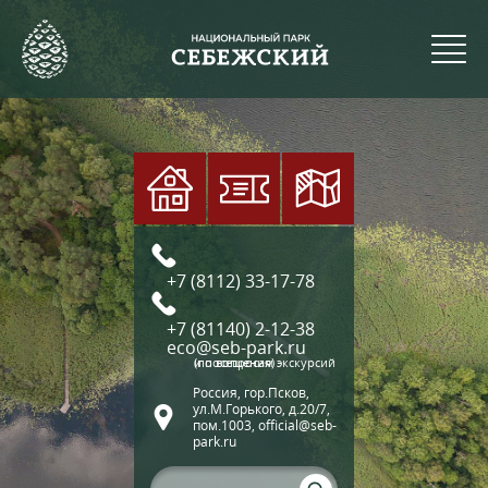
+7 (8112) 33-17-78
+7 (81140) 2-12-38
eco@seb-park.ru
(по вопросам экскурсий и посещения)
Россия, гор.Псков,
ул.М.Горького, д.20/7,
пом.1003, official@seb-
park.ru