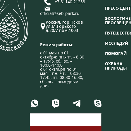
+7 81140 21238
ПРЕСС-ЦЕНТ
official@seb-park.ru
ЭКОЛОГИЧЕ
Россия, гор.Псков
ПРОСВЕЩЕ
ул.М.Горького
д.20/7 пом.1003
ПУТЕШЕСТВ
ИССЛЕДУЙ
Режим работы:
с 01 мая по 01
ПОМОГАЙ
октября: пн.-пт. - 8:30
– 17:45, сб., вс. –
ОХРАНА
10:00-14:00
ПРИРОДЫ
с 01 октября по 01
мая – пн.-чт. – 08:30-
17:45, пт. 08:30-16:30,
сб., вс. – выходные
дни.