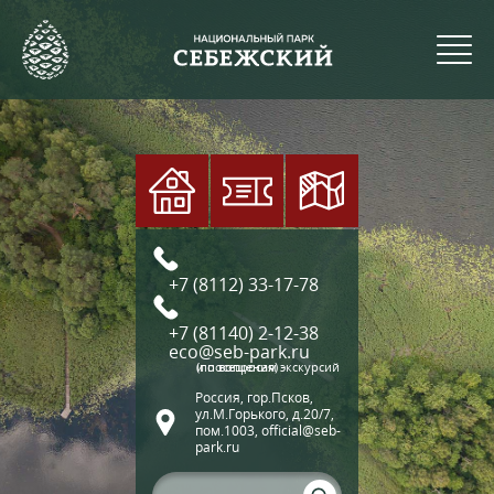
+7 (8112) 33-17-78
+7 (81140) 2-12-38
eco@seb-park.ru
(по вопросам экскурсий и посещения)
Россия, гор.Псков,
ул.М.Горького, д.20/7,
пом.1003, official@seb-
park.ru