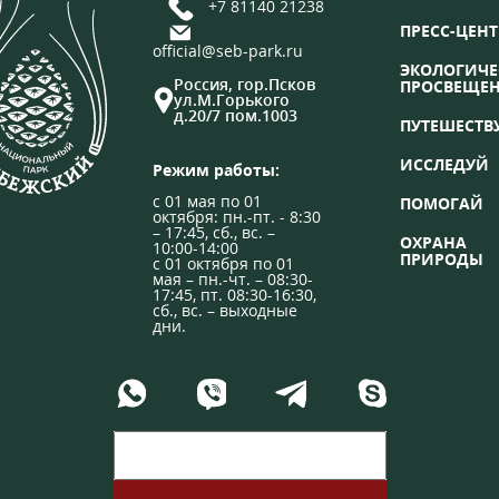
+7 81140 21238
ПРЕСС-ЦЕНТ
official@seb-park.ru
ЭКОЛОГИЧЕ
Россия, гор.Псков
ПРОСВЕЩЕ
ул.М.Горького
д.20/7 пом.1003
ПУТЕШЕСТВ
ИССЛЕДУЙ
Режим работы:
с 01 мая по 01
ПОМОГАЙ
октября: пн.-пт. - 8:30
– 17:45, сб., вс. –
ОХРАНА
10:00-14:00
ПРИРОДЫ
с 01 октября по 01
мая – пн.-чт. – 08:30-
17:45, пт. 08:30-16:30,
сб., вс. – выходные
дни.