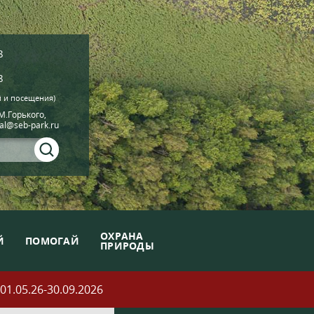
8
8
й и посещения)
.М.Горького,
ial@seb-park.ru
ОХРАНА
Й
ПОМОГАЙ
ПРИРОДЫ
05.26-30.09.2026