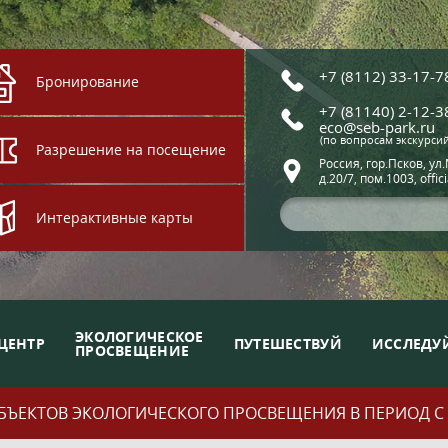
+7 (8112) 33-17-7
Бронирование
+7 (81140) 2-12-3
eco@seb-park.ru
(по вопросам экскурси
Разрешение на посещение
Россия, гор.Псков, ул
д.20/7, пом.1003, offic
Интерактивные карты
ЭКОЛОГИЧЕСКОЕ
ЦЕНТР
ПУТЕШЕСТВУЙ
ИССЛЕДУ
ПРОСВЕЩЕНИЕ
ЪЕКТОВ ЭКОЛОГИЧЕСКОГО ПРОСВЕЩЕНИЯ В ПЕРИОД С 01.