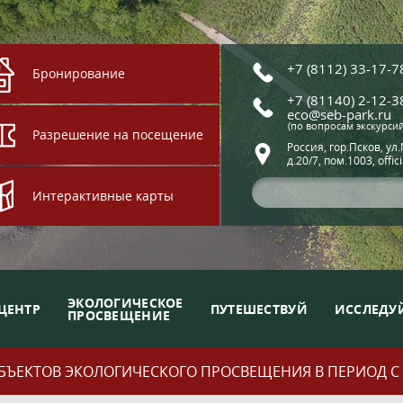
+7 (8112) 33-17-7
Бронирование
+7 (81140) 2-12-3
eco@seb-park.ru
(по вопросам экскурси
Разрешение на посещение
Россия, гор.Псков, ул
д.20/7, пом.1003, offic
Интерактивные карты
ЭКОЛОГИЧЕСКОЕ
ЦЕНТР
ПУТЕШЕСТВУЙ
ИССЛЕДУ
ПРОСВЕЩЕНИЕ
ЪЕКТОВ ЭКОЛОГИЧЕСКОГО ПРОСВЕЩЕНИЯ В ПЕРИОД С 01.