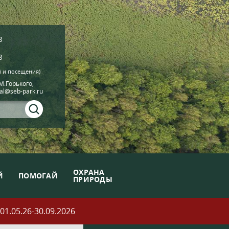
8
8
й и посещения)
.М.Горького,
ial@seb-park.ru
ОХРАНА
Й
ПОМОГАЙ
ПРИРОДЫ
05.26-30.09.2026