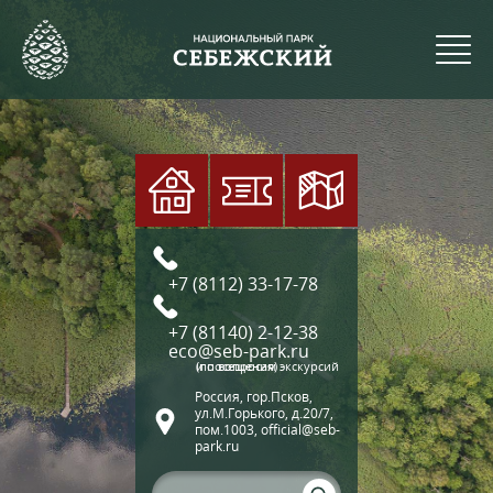
+7 (8112) 33-17-78
+7 (81140) 2-12-38
eco@seb-park.ru
(по вопросам экскурсий и посещения)
Россия, гор.Псков,
ул.М.Горького, д.20/7,
пом.1003, official@seb-
park.ru