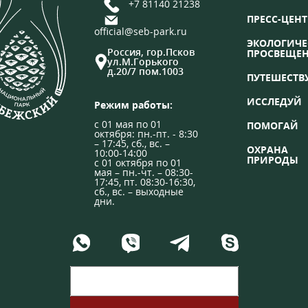
+7 81140 21238
ПРЕСС-ЦЕНТ
official@seb-park.ru
ЭКОЛОГИЧЕ
Россия, гор.Псков
ПРОСВЕЩЕ
ул.М.Горького
д.20/7 пом.1003
ПУТЕШЕСТВ
ИССЛЕДУЙ
Режим работы:
с 01 мая по 01
ПОМОГАЙ
октября: пн.-пт. - 8:30
– 17:45, сб., вс. –
ОХРАНА
10:00-14:00
ПРИРОДЫ
с 01 октября по 01
мая – пн.-чт. – 08:30-
17:45, пт. 08:30-16:30,
сб., вс. – выходные
дни.