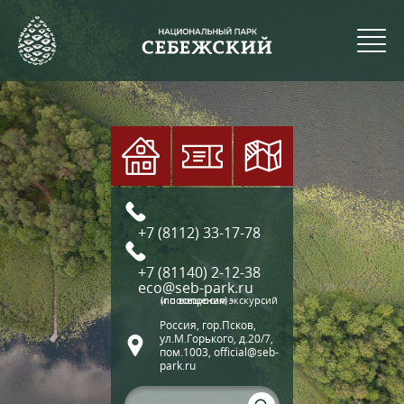
+7 (8112) 33-17-78
+7 (81140) 2-12-38
eco@seb-park.ru
(по вопросам экскурсий и посещения)
Россия, гор.Псков,
ул.М.Горького, д.20/7,
пом.1003, official@seb-
park.ru