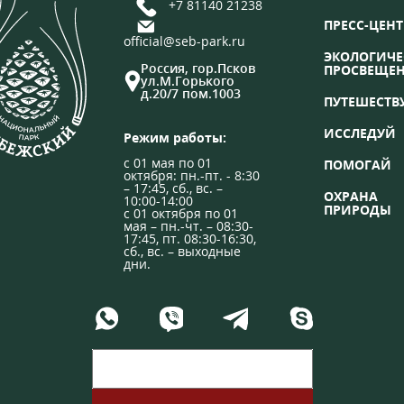
+7 81140 21238
ПРЕСС-ЦЕНТ
official@seb-park.ru
ЭКОЛОГИЧЕ
Россия, гор.Псков
ПРОСВЕЩЕ
ул.М.Горького
д.20/7 пом.1003
ПУТЕШЕСТВ
ИССЛЕДУЙ
Режим работы:
с 01 мая по 01
ПОМОГАЙ
октября: пн.-пт. - 8:30
– 17:45, сб., вс. –
ОХРАНА
10:00-14:00
ПРИРОДЫ
с 01 октября по 01
мая – пн.-чт. – 08:30-
17:45, пт. 08:30-16:30,
сб., вс. – выходные
дни.