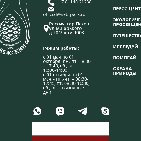
+7 81140 21238
ПРЕСС-ЦЕНТ
official@seb-park.ru
ЭКОЛОГИЧЕ
Россия, гор.Псков
ПРОСВЕЩЕ
ул.М.Горького
д.20/7 пом.1003
ПУТЕШЕСТВ
ИССЛЕДУЙ
Режим работы:
с 01 мая по 01
ПОМОГАЙ
октября: пн.-пт. - 8:30
– 17:45, сб., вс. –
ОХРАНА
10:00-14:00
ПРИРОДЫ
с 01 октября по 01
мая – пн.-чт. – 08:30-
17:45, пт. 08:30-16:30,
сб., вс. – выходные
дни.