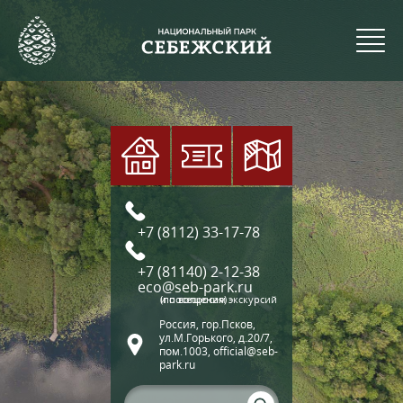
+7 (8112) 33-17-78
+7 (81140) 2-12-38
eco@seb-park.ru
(по вопросам экскурсий и посещения)
Россия, гор.Псков,
ул.М.Горького, д.20/7,
пом.1003, official@seb-
park.ru