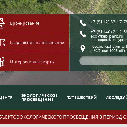
+7 (8112) 33-17-7
Бронирование
+7 (81140) 2-12-3
eco@seb-park.ru
(по вопросам экскурси
Разрешение на посещение
Россия, гор.Псков, ул
д.20/7, пом.1003, offic
Интерактивные карты
ЭКОЛОГИЧЕСКОЕ
ЦЕНТР
ПУТЕШЕСТВУЙ
ИССЛЕДУ
ПРОСВЕЩЕНИЕ
ЪЕКТОВ ЭКОЛОГИЧЕСКОГО ПРОСВЕЩЕНИЯ В ПЕРИОД С 01.