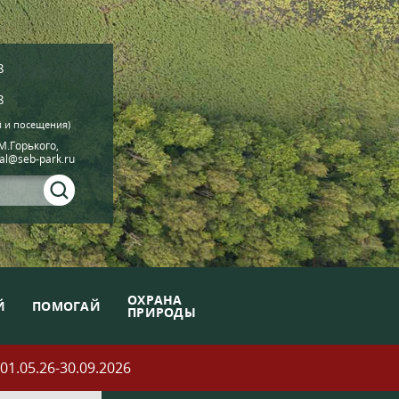
8
8
й и посещения)
.М.Горького,
ial@seb-park.ru
ОХРАНА
Й
ПОМОГАЙ
ПРИРОДЫ
05.26-30.09.2026