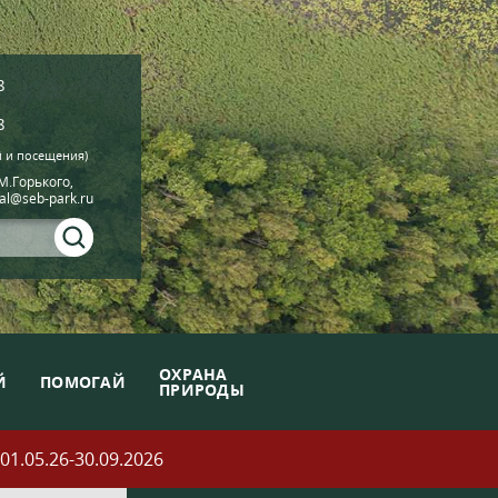
8
8
й и посещения)
.М.Горького,
ial@seb-park.ru
ОХРАНА
Й
ПОМОГАЙ
ПРИРОДЫ
05.26-30.09.2026