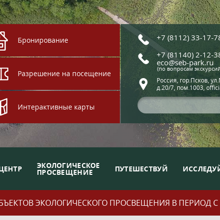
+7 (8112) 33-17-7
Бронирование
+7 (81140) 2-12-3
eco@seb-park.ru
(по вопросам экскурси
Разрешение на посещение
Россия, гор.Псков, ул
д.20/7, пом.1003, offic
Интерактивные карты
ЭКОЛОГИЧЕСКОЕ
ЦЕНТР
ПУТЕШЕСТВУЙ
ИССЛЕДУ
ПРОСВЕЩЕНИЕ
ЪЕКТОВ ЭКОЛОГИЧЕСКОГО ПРОСВЕЩЕНИЯ В ПЕРИОД С 01.