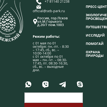
+7 81140 21238
ПРЕСС-ЦЕНТ
official@seb-park.ru
ЭКОЛОГИЧЕ
Россия, гор.Псков
ПРОСВЕЩЕ
ул.М.Горького
д.20/7 пом.1003
ПУТЕШЕСТВ
ИССЛЕДУЙ
Режим работы:
с 01 мая по 01
ПОМОГАЙ
октября: пн.-пт. - 8:30
– 17:45, сб., вс. –
ОХРАНА
10:00-14:00
ПРИРОДЫ
с 01 октября по 01
мая – пн.-чт. – 08:30-
17:45, пт. 08:30-16:30,
сб., вс. – выходные
дни.