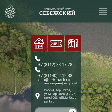
+7 (8112) 33-17-78
+7 (81140) 2-12-38
eco@seb-park.ru
(по вопросам экскурсий и посещения)
Россия, гор.Псков,
ул.М.Горького, д.20/7,
пом.1003, official@seb-
park.ru