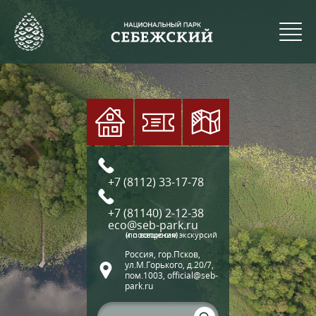
+7 (8112) 33-17-78
+7 (81140) 2-12-38
eco@seb-park.ru
(по вопросам экскурсий и посещения)
Россия, гор.Псков,
ул.М.Горького, д.20/7,
пом.1003, official@seb-
park.ru