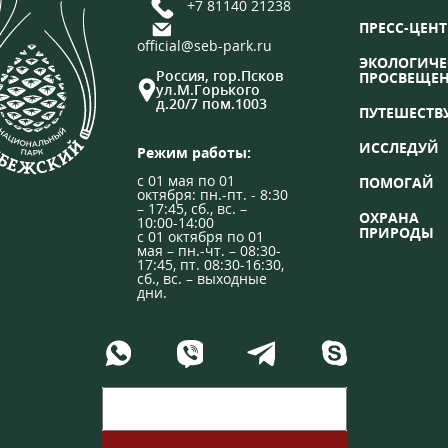
+7 81140 21238
ПРЕСС-ЦЕНТ
official@seb-park.ru
ЭКОЛОГИЧЕ
Россия, гор.Псков
ПРОСВЕЩЕ
ул.М.Горького
д.20/7 пом.1003
ПУТЕШЕСТВ
ИССЛЕДУЙ
Режим работы:
с 01 мая по 01
ПОМОГАЙ
октября: пн.-пт. - 8:30
– 17:45, сб., вс. –
ОХРАНА
10:00-14:00
ПРИРОДЫ
с 01 октября по 01
мая – пн.-чт. – 08:30-
17:45, пт. 08:30-16:30,
сб., вс. – выходные
дни.