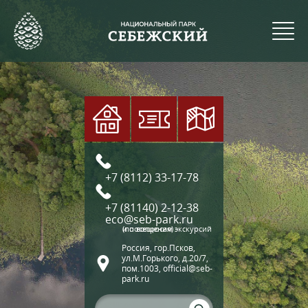
+7 (8112) 33-17-78
+7 (81140) 2-12-38
eco@seb-park.ru
(по вопросам экскурсий и посещения)
Россия, гор.Псков,
ул.М.Горького, д.20/7,
пом.1003, official@seb-
park.ru