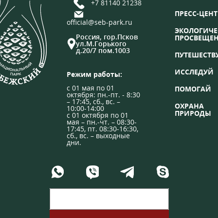
+7 81140 21238
ПРЕСС-ЦЕНТ
official@seb-park.ru
ЭКОЛОГИЧЕ
Россия, гор.Псков
ПРОСВЕЩЕ
ул.М.Горького
д.20/7 пом.1003
ПУТЕШЕСТВ
ИССЛЕДУЙ
Режим работы:
с 01 мая по 01
ПОМОГАЙ
октября: пн.-пт. - 8:30
– 17:45, сб., вс. –
ОХРАНА
10:00-14:00
ПРИРОДЫ
с 01 октября по 01
мая – пн.-чт. – 08:30-
17:45, пт. 08:30-16:30,
сб., вс. – выходные
дни.