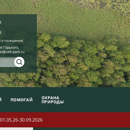
8
8
й и посещения)
.М.Горького,
ial@seb-park.ru
ОХРАНА
Й
ПОМОГАЙ
ПРИРОДЫ
05.26-30.09.2026