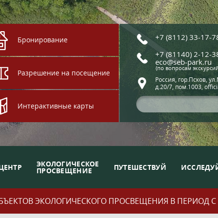
+7 (8112) 33-17-7
Бронирование
+7 (81140) 2-12-3
eco@seb-park.ru
(по вопросам экскурси
Разрешение на посещение
Россия, гор.Псков, ул
д.20/7, пом.1003, offic
Интерактивные карты
ЭКОЛОГИЧЕСКОЕ
ЦЕНТР
ПУТЕШЕСТВУЙ
ИССЛЕДУ
ПРОСВЕЩЕНИЕ
ЪЕКТОВ ЭКОЛОГИЧЕСКОГО ПРОСВЕЩЕНИЯ В ПЕРИОД С 01.