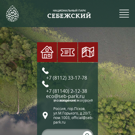
+7 (8112) 33-17-78
+7 (81140) 2-12-38
eco@seb-park.ru
(по вопросам экскурсий и посещения)
Россия, гор.Псков,
ул.М.Горького, д.20/7,
пом.1003, official@seb-
park.ru