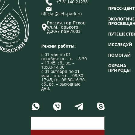
+7 81140 21238
ПРЕСС-ЦЕНТ
official@seb-park.ru
ЭКОЛОГИЧЕ
Россия, гор.Псков
ПРОСВЕЩЕ
ул.М.Горького
д.20/7 пом.1003
ПУТЕШЕСТВ
ИССЛЕДУЙ
Режим работы:
с 01 мая по 01
ПОМОГАЙ
октября: пн.-пт. - 8:30
– 17:45, сб., вс. –
ОХРАНА
10:00-14:00
ПРИРОДЫ
с 01 октября по 01
мая – пн.-чт. – 08:30-
17:45, пт. 08:30-16:30,
сб., вс. – выходные
дни.