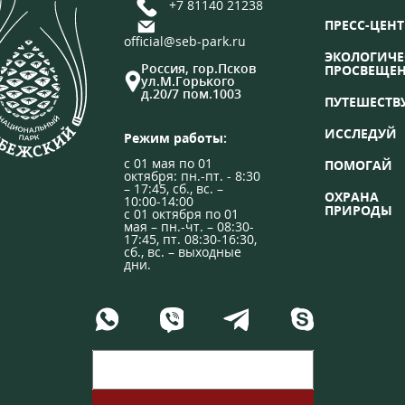
+7 81140 21238
ПРЕСС-ЦЕНТ
official@seb-park.ru
ЭКОЛОГИЧЕ
Россия, гор.Псков
ПРОСВЕЩЕ
ул.М.Горького
д.20/7 пом.1003
ПУТЕШЕСТВ
ИССЛЕДУЙ
Режим работы:
с 01 мая по 01
ПОМОГАЙ
октября: пн.-пт. - 8:30
– 17:45, сб., вс. –
ОХРАНА
10:00-14:00
ПРИРОДЫ
с 01 октября по 01
мая – пн.-чт. – 08:30-
17:45, пт. 08:30-16:30,
сб., вс. – выходные
дни.