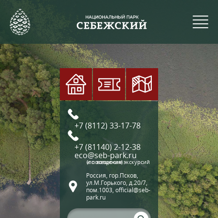
+7 (8112) 33-17-78
+7 (81140) 2-12-38
eco@seb-park.ru
(по вопросам экскурсий и посещения)
Россия, гор.Псков,
ул.М.Горького, д.20/7,
пом.1003, official@seb-
park.ru