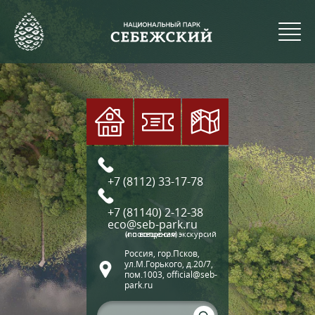
+7 (8112) 33-17-78
+7 (81140) 2-12-38
eco@seb-park.ru
(по вопросам экскурсий и посещения)
Россия, гор.Псков,
ул.М.Горького, д.20/7,
пом.1003, official@seb-
park.ru