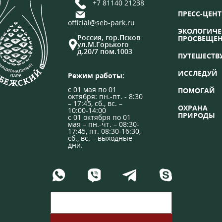
+7 81140 21238
ПРЕСС-ЦЕНТ
official@seb-park.ru
ЭКОЛОГИЧЕ
Россия, гор.Псков
ПРОСВЕЩЕ
ул.М.Горького
д.20/7 пом.1003
ПУТЕШЕСТВ
ИССЛЕДУЙ
Режим работы:
с 01 мая по 01
ПОМОГАЙ
октября: пн.-пт. - 8:30
– 17:45, сб., вс. –
ОХРАНА
10:00-14:00
ПРИРОДЫ
с 01 октября по 01
мая – пн.-чт. – 08:30-
17:45, пт. 08:30-16:30,
сб., вс. – выходные
дни.