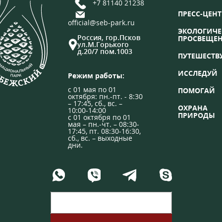
+7 81140 21238
ПРЕСС-ЦЕНТ
official@seb-park.ru
ЭКОЛОГИЧЕ
Россия, гор.Псков
ПРОСВЕЩЕ
ул.М.Горького
д.20/7 пом.1003
ПУТЕШЕСТВ
ИССЛЕДУЙ
Режим работы:
с 01 мая по 01
ПОМОГАЙ
октября: пн.-пт. - 8:30
– 17:45, сб., вс. –
ОХРАНА
10:00-14:00
ПРИРОДЫ
с 01 октября по 01
мая – пн.-чт. – 08:30-
17:45, пт. 08:30-16:30,
сб., вс. – выходные
дни.