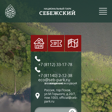
+7 (8112) 33-17-78
+7 (81140) 2-12-38
eco@seb-park.ru
(по вопросам экскурсий и посещения)
Россия, гор.Псков,
ул.М.Горького, д.20/7,
пом.1003, official@seb-
park.ru