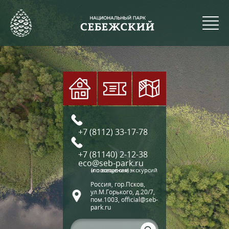
+7 (8112) 33-17-78
+7 (81140) 2-12-38
eco@seb-park.ru
(по вопросам экскурсий и посещения)
Россия, гор.Псков,
ул.М.Горького, д.20/7,
пом.1003, official@seb-
park.ru