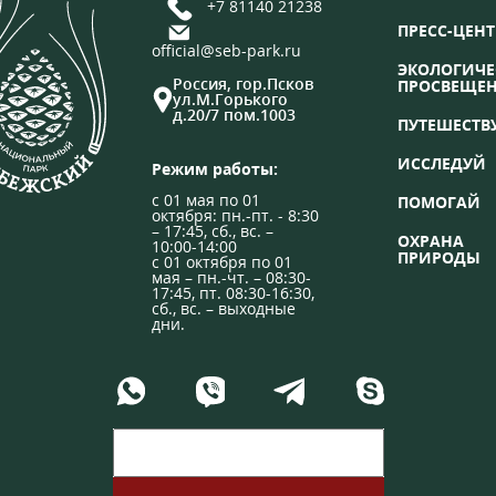
+7 81140 21238
ПРЕСС-ЦЕНТ
official@seb-park.ru
ЭКОЛОГИЧЕ
Россия, гор.Псков
ПРОСВЕЩЕ
ул.М.Горького
д.20/7 пом.1003
ПУТЕШЕСТВ
ИССЛЕДУЙ
Режим работы:
с 01 мая по 01
ПОМОГАЙ
октября: пн.-пт. - 8:30
– 17:45, сб., вс. –
ОХРАНА
10:00-14:00
ПРИРОДЫ
с 01 октября по 01
мая – пн.-чт. – 08:30-
17:45, пт. 08:30-16:30,
сб., вс. – выходные
дни.