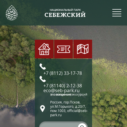
+7 (8112) 33-17-78
+7 (81140) 2-12-38
eco@seb-park.ru
(по вопросам экскурсий и посещения)
Россия, гор.Псков,
ул.М.Горького, д.20/7,
пом.1003, official@seb-
park.ru