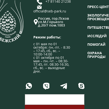
+7 81140 21238
ПРЕСС-ЦЕНТ
official@seb-park.ru
ЭКОЛОГИЧЕ
Россия, гор.Псков
ПРОСВЕЩЕ
ул.М.Горького
д.20/7 пом.1003
ПУТЕШЕСТВ
ИССЛЕДУЙ
Режим работы:
с 01 мая по 01
ПОМОГАЙ
октября: пн.-пт. - 8:30
– 17:45, сб., вс. –
ОХРАНА
10:00-14:00
ПРИРОДЫ
с 01 октября по 01
мая – пн.-чт. – 08:30-
17:45, пт. 08:30-16:30,
сб., вс. – выходные
дни.