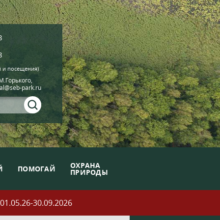
8
8
й и посещения)
.М.Горького,
ial@seb-park.ru
ОХРАНА
Й
ПОМОГАЙ
ПРИРОДЫ
05.26-30.09.2026