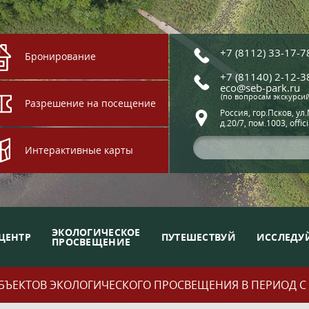
+7 (8112) 33-17-7
Бронирование
+7 (81140) 2-12-3
eco@seb-park.ru
(по вопросам экскурси
Разрешение на посещение
Россия, гор.Псков, ул
д.20/7, пом.1003, offic
Интерактивные карты
ЭКОЛОГИЧЕСКОЕ
ЦЕНТР
ПУТЕШЕСТВУЙ
ИССЛЕДУ
ПРОСВЕЩЕНИЕ
ЪЕКТОВ ЭКОЛОГИЧЕСКОГО ПРОСВЕЩЕНИЯ В ПЕРИОД С 01.